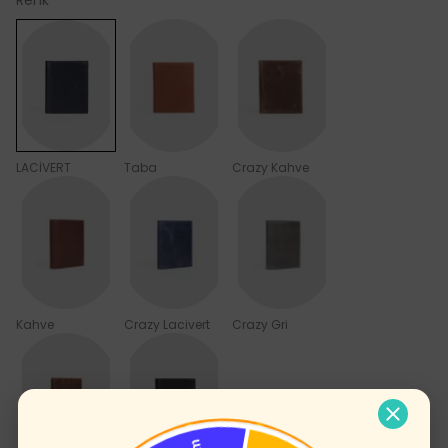
Renk
LACİVERT
Taba
Crazy Kahve
Kahve
Crazy Lacivert
Crazy Gri