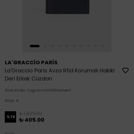
LA'GRACCİO PARİS
La'Graccio Paris Avza Rfid Korumalı Hakiki
Deri Erkek Cüzdan
Ürün Kodu
:
Lagraccio1030lacivert
Stok
:
6
₺ 1,625.00
%
75
₺ 405.00