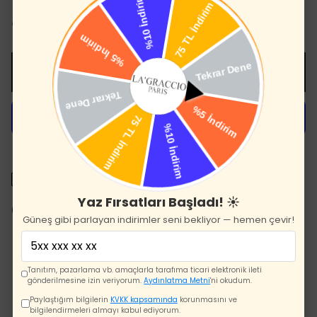
Crazy Taba
Siyah
SEPETE EKLE
1500 TL üzeri ücretsiz kargo
Yaz Fırsatları Başladı! ☀️
10 gün içinde iade değişim
Güneş gibi parlayan indirimler seni bekliyor — hemen çevir!
Ürün Açıklaması
Tanıtım, pazarlama vb. amaçlarla tarafıma ticari elektronik ileti
La'Graccio Paris Avza Rfid Korumalı Hakiki Deri Erkek
gönderilmesine izin veriyorum.
Aydınlatma Metni
'ni okudum.
Cüzdan
Paylaştığım bilgilerin
KVKK kapsamında
korunmasını ve
TSE standartlarında Türkiye’de La'Graccio Paris kalitesi ile
bilgilendirmeleri almayı kabul ediyorum.
özenle birinci sınıf hakiki deriden üretilmiştir.