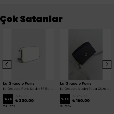
Çok Satanlar
La'Graccio Paris
La'Graccio Paris
La Graccio Paris Kadın ZR Boncuk Detaylı 3 Bölmeli Askılı Çanta
La'Graccio Kadın Equa Cüzdan - Siyah
₺ 1,200.00
₺ 625.00
%
75
%
74
₺ 300.00
₺ 160.00
20 Renk
15 Renk