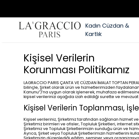
Kadın Cüzdan &
Kartlık
Kişisel Verilerin
Korunması Politikamız
LAGRACCIO PARIS ÇANTA VE CÜZDAN İMALAT TOPTAN PERAKENDE 
bilinçle, Şirket olarak ürün ve hizmetlerimizden faydalanan kiş
Kanunu”)’na uygun olarak işlenerek, muhafaza edilmesine b
kişisel verilerinizi aşağıda izah edildiği surette ve mevzu
Kişisel Verilerin Toplanması, İ
Kişisel verileriniz, Şirketimiz tarafından sağlanan hizmet v
Şirketimiz birimleri ve ofisler, Topluluk Şirketleri, interne
Şirketimiz ve Topluluk Şirketlerimizin sunduğu ürün ve hizm
Ayrıca, Şirket veya Topluluk Şirketlerimizin hizmetlerini ku
Şirketimizin düzenlediği eğitim, seminer veya organizasyonla