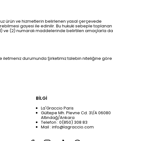
umuz ürün ve hizmetlerin belirlenen yasal çerçevede
ebilmesi gayesi ile edinilir. Bu hukuki sebeple toplanan
 (1) ve (2) numaralı maddelerinde belirtilen amaçlarla da
ize iletmeniz durumunda Şirketimiz talebin niteliğine göre
BİLGİ
La'Graccio Paris
Gültepe Mh. Plevne Cd. 31/A 06080
Altındağ/Ankara
Telefon : 0(850) 308 83
Mail :
info@lagraccio.com