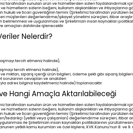
erimiz tarafından sunulan ürün ve hizmetlerden sizleri faydalandırmak içi
e hizmetlerin sizlerin beğeni, kullanım alışkanlıkları ve ihtiyaçlarına gö
ilerin hukuki ve ticari güvenliğinin temini (Şirketimiz tarafından yürütülen
leri müşterileri değerlendirme/şikayet yönetimi süreçleri, itibar araştır
ilerinin belirlenmesi ve uygulanması ve Şirketimizin insan kaynakları poli
 ve amaçları dahilinde işlenecektir.
eriler Nelerdir?
laşmayı tercih etmeniz halinde),
laşmayı tercih etmeniz halinde),
ve miktarı, sipariş içeriği ürün bilgileri, ödeme şekli gibi sipariş bilgileri
 sorularının cevapları ve analizleri
yla adres bilginizi kaydetmeniz halinde) toplanacaktır.
e ve Hangi Amaçla Aktarılabileceği
erimiz tarafından sunulan ürün ve hizmetlerden sizleri faydalandırmak içi
e hizmetlerin sizlerin beğeni, kullanım alışkanlıkları ve ihtiyaçlarına gö
ilerin hukuki ve ticari güvenliğinin temini (Şirketimiz tarafından yürütülen
ri/tedarikçi (yetkili veya çalışanları) değerlendirme süreçleri, itibar a
ve uygulanması ile Şirketimizin insan kaynakları politikalarının yürütülmesi
, kanunen yetkili kamu kurumları ve özel kişilere, KVK Kanunu’nun 8. ve 9.