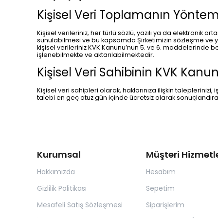
Kişisel Veri Toplamanın Yöntem
Kişisel verileriniz, her türlü sözlü, yazılı ya da elektro
sunulabilmesi ve bu kapsamda Şirketimizin sözleşme ve yas
kişisel verileriniz KVK Kanunu’nun 5. ve 6. maddelerinde b
işlenebilmekte ve aktarılabilmektedir.
Kişisel Veri Sahibinin KVK Kanu
Kişisel veri sahipleri olarak, haklarınıza ilişkin talepler
talebi en geç otuz gün içinde ücretsiz olarak sonuçlandıra
Kurumsal
Müşteri Hizmetle
Hakkımızda
Hesabım
Gizlilik Politikası
Sepetim
Mesafeli Satış Sözleşmesi
Siparişlerim