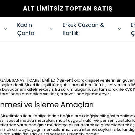
ALT LİMİTSİZ TOPTAN SATIŞ
Kadın
Erkek Cüzdan &
E
Çanta
Kartlık
Ç
SANAYİ TİCARET LİMİTED (“Şirket“) olarak kişisel verilerinizin güven
iler dahil, Şirket ile ilişkili tüm şahıslara ait her türlü kişisel verileri
üyük önem atfetmekteyiz. Bu sorumluluğumuzun tam idraki ile KVK Kanu
at tarafından emredilen sınırlar çerçevesinde işlemekteyiz.
şlenmesi ve İşleme Amaçları
e Şirketimizin ticari faaliyetlerine bağlı olarak değişkenlik gösterebil
t sitesi, sosyal medya mecraları, mobil uygulamalar ve benzeri vasıtalarla
etlerden yararlandığınız müddetçe oluşturularak ve güncellenerek kişise
llanmak amacıyla çağrı merkezlerimizi veya internet sayfamızı kullandığını
ra katıldığınızda kişisel verileriniz işlenebilecektir.