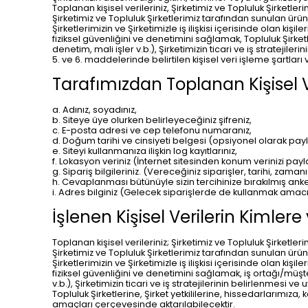
Toplanan kişisel verileriniz, Şirketimiz ve Topluluk Şirketl
Şirketimiz ve Topluluk Şirketlerimiz tarafından sunulan ürün v
Şirketlerimizin ve Şirketimizle iş ilişkisi içerisinde olan kiş
fiziksel güvenliğini ve denetimini sağlamak, Topluluk Şirket
denetim, mali işler v.b.), Şirketimizin ticari ve iş stratej
5. ve 6. maddelerinde belirtilen kişisel veri işleme şartları
Tarafımızdan Toplanan Kişisel V
a. Adınız, soyadınız,
b. Siteye üye olurken belirleyeceğiniz şifreniz,
c. E-posta adresi ve cep telefonu numaranız,
d. Doğum tarihi ve cinsiyeti belgesi (opsiyonel olarak pay
e. Siteyi kullanmanıza ilişkin log kayıtlarınız,
f. Lokasyon veriniz (İnternet sitesinden konum verinizi pay
g. Sipariş bilgileriniz. (Vereceğiniz siparişler, tarihi, zamanı 
h. Cevaplanması bütünüyle sizin tercihinize bırakılmış anket
i. Adres bilginiz (Gelecek siparişlerde de kullanmak amacı
İşlenen Kişisel Verilerin Kimler
Toplanan kişisel verileriniz; Şirketimiz ve Topluluk Şirketl
Şirketimiz ve Topluluk Şirketlerimiz tarafından sunulan ürün v
Şirketlerimizin ve Şirketimizle iş ilişkisi içerisinde olan kiş
fiziksel güvenliğini ve denetimini sağlamak, iş ortağı/müşte
v.b.), Şirketimizin ticari ve iş stratejilerinin belirlenmesi 
Topluluk Şirketlerine, Şirket yetkililerine, hissedarlarımıza
amaçları çerçevesinde aktarılabilecektir.