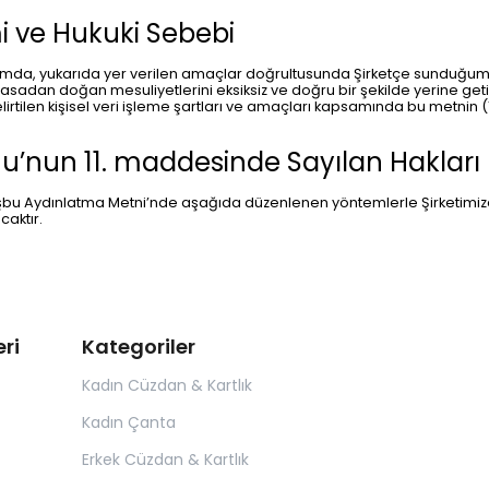
i ve Hukuki Sebebi
nik ortamda, yukarıda yer verilen amaçlar doğrultusunda Şirketçe sunduğ
adan doğan mesuliyetlerini eksiksiz ve doğru bir şekilde yerine getir
elirtilen kişisel veri işleme şartları ve amaçları kapsamında bu metnin
nu’nun 11. maddesinde Sayılan Hakları
inizi, işbu Aydınlatma Metni’nde aşağıda düzenlenen yöntemlerle Şirketim
caktır.
ri
Kategoriler
Kadın Cüzdan & Kartlık
Kadın Çanta
Erkek Cüzdan & Kartlık