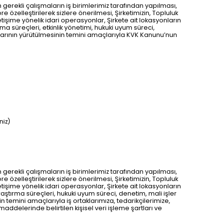
n gerekli çalışmaların iş birimlerimiz tarafından yapılması,
re özelleştirilerek sizlere önerilmesi, Şirketimizin, Topluluk
 iletişime yönelik idari operasyonlar, Şirkete ait lokasyonların
ma süreçleri, etkinlik yönetimi, hukuki uyum süreci,
tikalarının yürütülmesinin temini amaçlarıyla KVK Kanunu’nun
niz)
n gerekli çalışmaların iş birimlerimiz tarafından yapılması,
re özelleştirilerek sizlere önerilmesi, Şirketimizin, Topluluk
 iletişime yönelik idari operasyonlar, Şirkete ait lokasyonların
raştırma süreçleri, hukuki uyum süreci, denetim, mali işler
nin temini amaçlarıyla iş ortaklarımıza, tedarikçilerimize,
 maddelerinde belirtilen kişisel veri işleme şartları ve