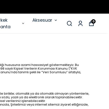
rkek
Aksesuar
0
anta
liği hususuna azami hassasiyet göstermekteyiz. Bu
n 6698 sayılı Kişisel Verilerin Korunması Kanunu (“KVK
nu’nda tanımlı şekli ile “Veri Sorumlusu” sıfatıyla,
mekle birlikte; otomatik ya da otomatik olmayan yöntemlerle,
 sözlü, yazılı ya da elektronik olarak toplanabilecektir.
l verileriniz işlenebilecektir.
zda, Şirketimizi veya internet sitemizi ziyaret ettiğinizde,