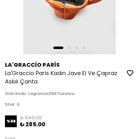
LA'GRACCİO PARİS
La'Graccio Paris Kadın Jave El Ve Çapraz
Askılı Çanta
Ürün Kodu
:
Lagraccio2567turuncu
Stok
:
0
₺ 645.00
%
56
₺ 285.00