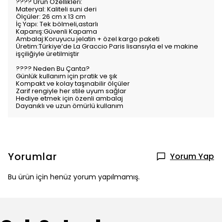
???? Ürün Özellikleri:
Materyal: Kaliteli suni deri
Ölçüler: 26 cm x 13 cm
İç Yapı: Tek bölmeli,astarlı
Kapanış:Güvenli Kapama
Ambalaj:Koruyucu jelatin + özel kargo paketi
Üretim:Türkiye’de La Graccio Paris lisansıyla el ve makine
işçiliğiyle üretilmiştir
???? Neden Bu Çanta?
Günlük kullanım için pratik ve şık
Kompakt ve kolay taşınabilir ölçüler
Zarif rengiyle her stile uyum sağlar
Hediye etmek için özenli ambalaj
Dayanıklı ve uzun ömürlü kullanım
Yorumlar
Yorum Yap
Bu ürün için henüz yorum yapılmamış.